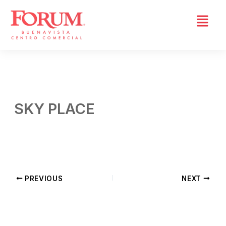
Skip
to
content
SKY PLACE
By
Admin 03
/
mayo 27, 2026
PREVIOUS
NEXT