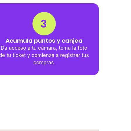
Acumula puntos y canjea
Da acceso a tu cámara, toma la foto
de tu ticket y comienza a registrar tus
compras.