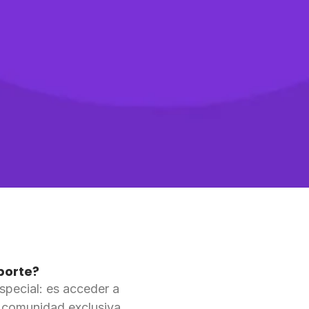
porte?
special: es acceder a
a comunidad exclusiva.