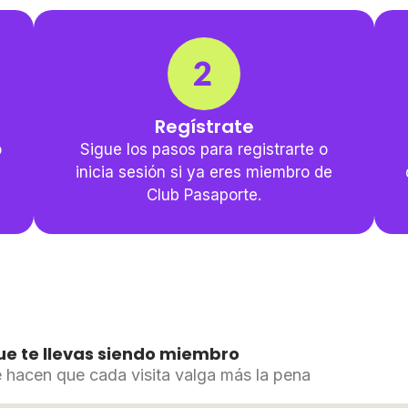
Regístrate
o
Sigue los pasos para registrarte o
inicia sesión si ya eres miembro de
Club Pasaporte.
ue te llevas siendo miembro
 hacen que cada visita valga más la pena