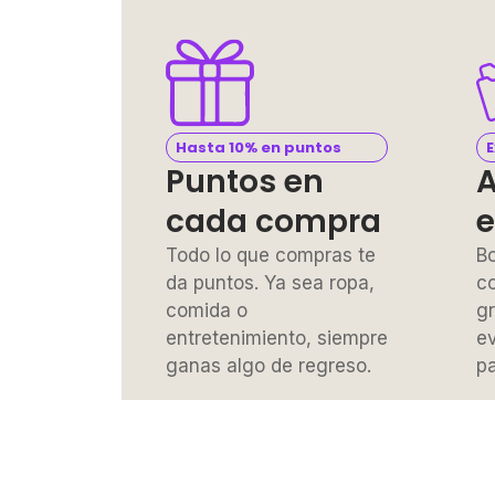
Hasta 10% en puntos
E
Puntos en
A
cada compra
e
Todo lo que compras te
Bo
da puntos. Ya sea ropa,
co
comida o
gr
entretenimiento, siempre
ev
ganas algo de regreso.
p