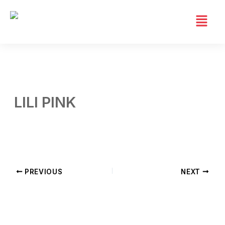
Skip
to
content
LILI PINK
By
Admin 02
/
junio 22, 2026
PREVIOUS
NEXT