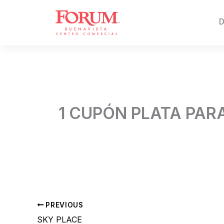
Skip
to
D
content
1 CUPÓN PLATA PAR
By
Admin 02
/
junio 17, 2026
PREVIOUS
SKY PLACE