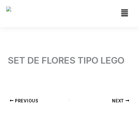
Skip
to
content
SET DE FLORES TIPO LEGO
By
Jorge Garcia
/
abril 19, 2026
PREVIOUS
NEXT