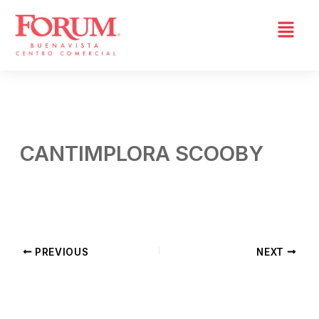
Skip
to
content
CANTIMPLORA SCOOBY
By
Daniela Tapia
/
abril 19, 2026
PREVIOUS
NEXT