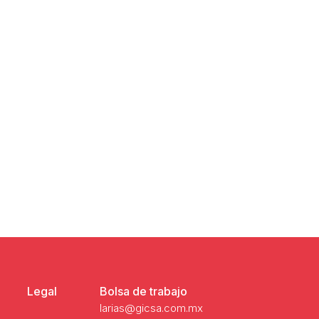
Legal
Bolsa de trabajo
larias@gicsa.com.mx