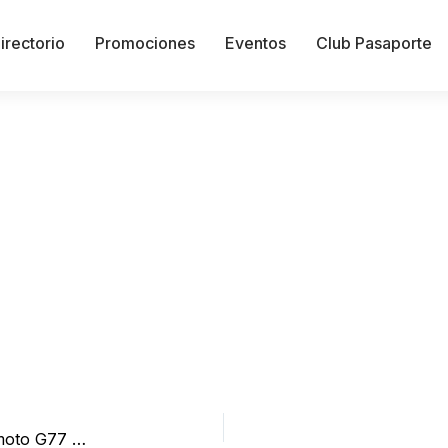
irectorio
Promociones
Eventos
Club Pasaporte
¡Tu equipo es de 10! Estrena tu Samsung A37 o moto G77 con Amigo kit y recibe el DOBLE de GB por 6 meses.