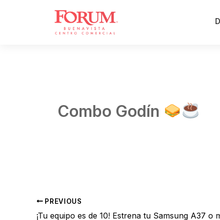
Skip
to
D
content
Combo Godín
By
Admin 02
/
julio 27, 2026
PREVIOUS