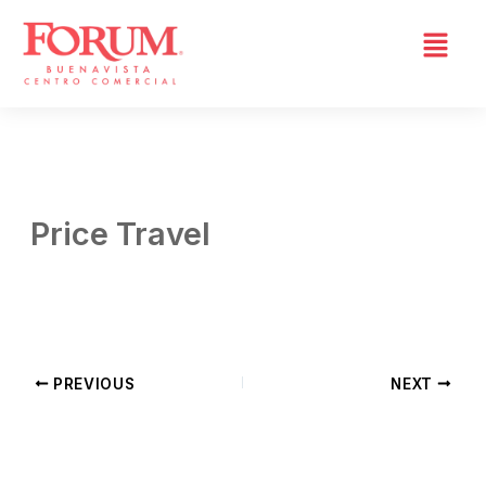
Skip
to
content
Price Travel
By
Daniela Tapia
/
abril 8, 2026
PREVIOUS
NEXT