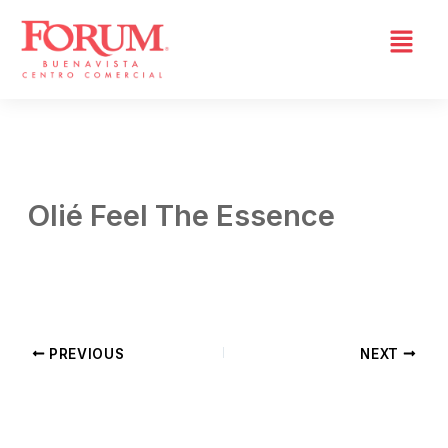
Skip
to
content
Olié Feel The Essence
By
Admin 02
/
abril 8, 2026
PREVIOUS
NEXT