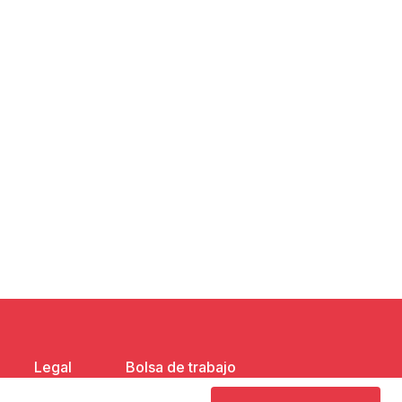
Legal
Bolsa de trabajo
larias@gicsa.com.mx