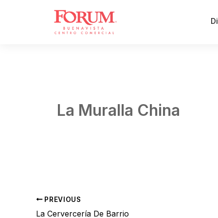
Skip
to
Di
content
La Muralla China
By
Jorge Garcia
/
abril 8, 2026
PREVIOUS
La Cervercería De Barrio