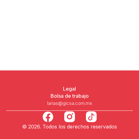
Legal
Bolsa de trabajo
larias@gicsa.com.mx
F
a
© 2026. Todos los derechos reservados
c