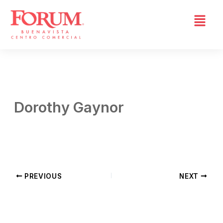
Skip
to
content
Dorothy Gaynor
By
Admin 03
/
abril 8, 2026
PREVIOUS
NEXT