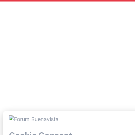
c
e
b
o
o
k