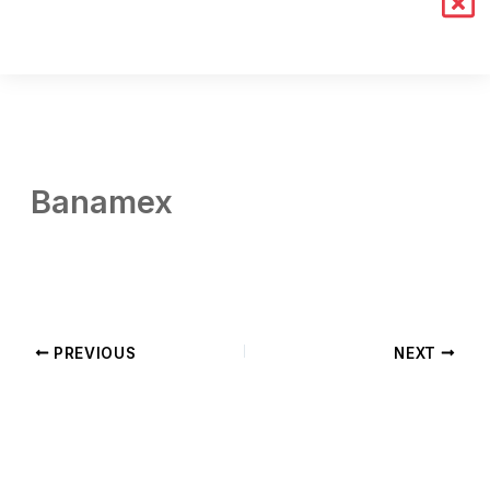
Banamex
By
Daniela Tapia
/
abril 7, 2026
PREVIOUS
NEXT