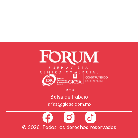
Legal
Bolsa de trabajo
larias@gicsa.com.mx
F
a
© 2026. Todos los derechos reservados