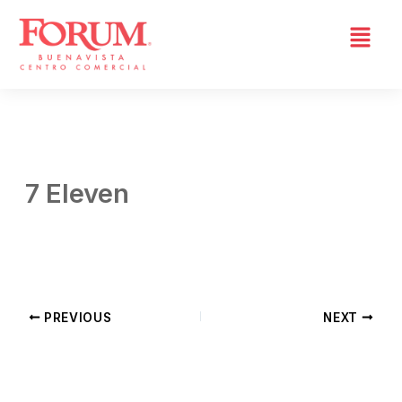
Skip
to
content
7 Eleven
By
Admin 02
/
abril 7, 2026
PREVIOUS
NEXT