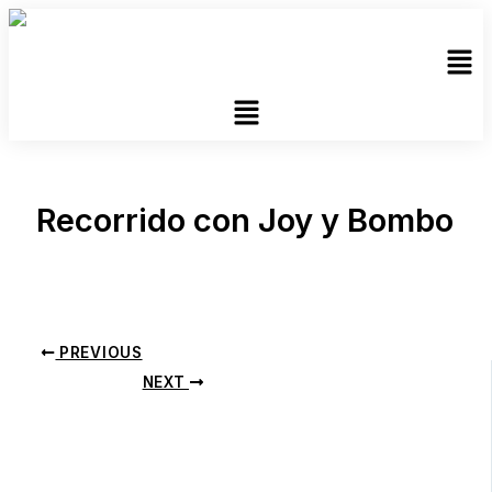
Skip
to
Men
content
Recorrido con Joy y Bombo
By
Daniela Tapia
/
abril 19, 2026
PREVIOUS
NEXT