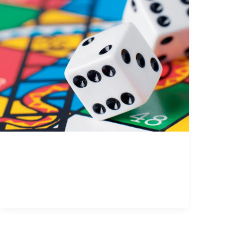
Dona y juega serpientes y
escaleras con UNICEF
Jorge Garcia